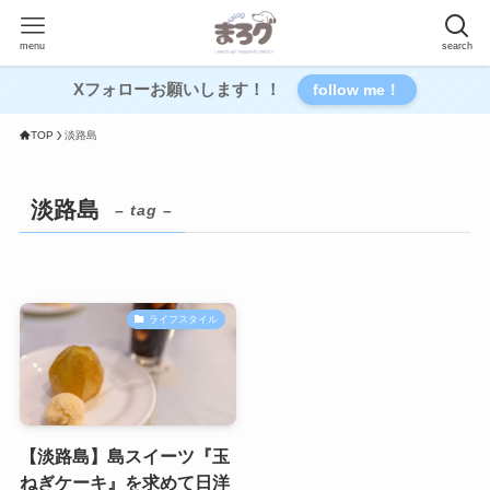
menu
search
Xフォローお願いします！！
follow me！
TOP
淡路島
淡路島
– tag –
ライフスタイル
【淡路島】島スイーツ『玉
ねぎケーキ』を求めて日洋